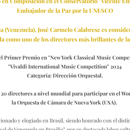
 en Composición en el Conservatorio "Vicente Emi
Embajador de la Paz por la UNESCO
a (Venezuela), José Carmelo Calabrese es consider
da como uno de los directores más brillantes de la
l Primer Premio en "New York Classical Music Compet
"Vivaldi International Music Competition" 2024
Categoría: Dirección Orquestal.
20 directores a nivel mundial para participar en el W
la Orquesta de Cámara de Nueva York (USA).
cionado y elogiado en Brasil, siendo honrado con el distin
l de Venezuela en Brasilia”, por su destacada labor cult